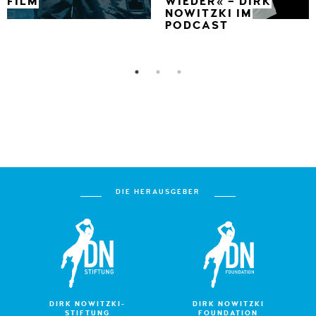
FILM
WIEDER« – DIRK
NOWITZKI IM
PODCAST
DIE HERAUSGEBER
DIRK NOWITZKI-
DIRK NOWITZKI
STIFTUNG
FOUNDATION