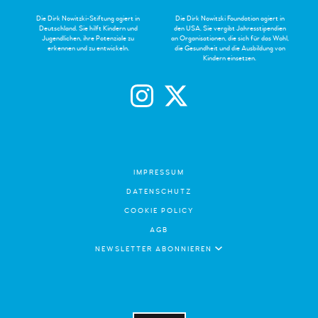
Die Dirk Nowitzki-Stiftung agiert in
Die Dirk Nowitzki Foundation agiert in
Deutschland. Sie hilft Kindern und
den USA. Sie vergibt Jahresstipendien
Jugendlichen, ihre Potenziale zu
an Organisationen, die sich für das Wohl,
erkennen und zu entwickeln.
die Gesundheit und die Ausbildung von
Kindern einsetzen.
IMPRESSUM
DATENSCHUTZ
COOKIE POLICY
AGB
NEWSLETTER ABONNIEREN