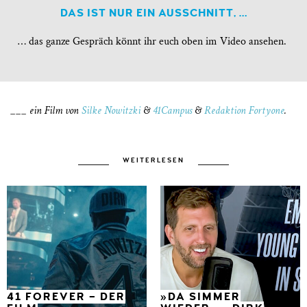
DAS IST NUR EIN AUSSCHNITT, …
… das ganze Gespräch könnt ihr euch oben im Video ansehen.
___ ein Film von
Silke Nowitzki
&
41Campus
&
Redaktion Fortyone
.
WEITERLESEN
41 FOREVER – DER
»DA SIMMER