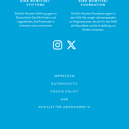
DIRK NOWITZKI-
DIRK NOWITZKI
STIFTUNG
FOUNDATION
Die Dirk Nowitzki-Stiftung agiert in
Die Dirk Nowitzki Foundation agiert in
Deutschland. Sie hilft Kindern und
den USA. Sie vergibt Jahresstipendien
Jugendlichen, ihre Potenziale zu
an Organisationen, die sich für das Wohl,
erkennen und zu entwickeln.
die Gesundheit und die Ausbildung von
Kindern einsetzen.
IMPRESSUM
DATENSCHUTZ
COOKIE POLICY
AGB
NEWSLETTER ABONNIEREN