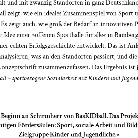
 alt und mit zwanzig Standorten in ganz Deutschland
 zeigt, wie ein ideales Zusammenspiel von Sport u
Es zeigt auch, wie groß der Bedarf an innovativen P
r Idee einer »offenen Sporthalle für alle« in Bamber
iner echten Erfolgsgeschichte entwickelt. Das ist An
 analysieren, was an den Standorten passiert, und d
 Konzeptschrift zusammenzufassen. Das Ergebnis ist 
ll – sportbezogene Sozialarbeit mit Kindern und Jugend
n Beginn an Schirmherr von BasKIDball. Das Proje
tigen Fördersäulen: Sport, soziale Arbeit und Bil
Zielgruppe Kinder und Jugendliche.«