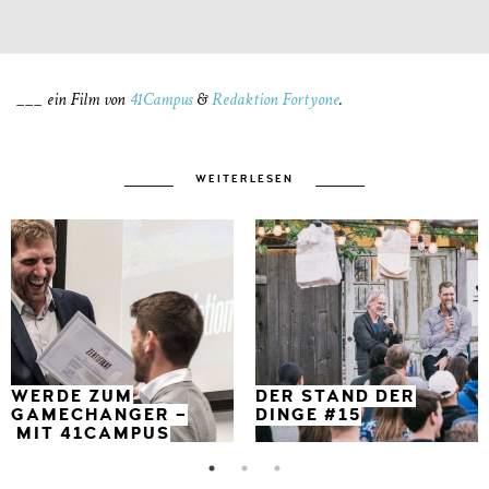
___ ein Film von
41Campus
&
Redaktion Fortyone
.
WEITERLESEN
WERDE ZUM
DER STAND DER
GAMECHANGER –
DINGE #15
MIT 41CAMPUS