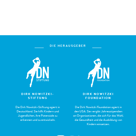
DIE HERAUSGEBER
DIRK NOWITZKI-
DIRK NOWITZKI
STIFTUNG
FOUNDATION
Die Dirk Nowitzki-Stiftung agiert in
Die Dirk Nowitzki Foundation agiert in
Deutschland. Sie hilft Kindern und
den USA. Sie vergibt Jahresstipendien
Jugendlichen, ihre Potenziale zu
an Organisationen, die sich für das Wohl,
erkennen und zu entwickeln.
die Gesundheit und die Ausbildung von
Kindern einsetzen.