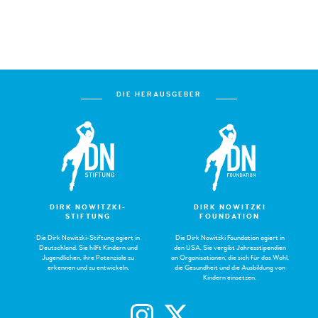
DIE HERAUSGEBER
DIRK NOWITZKI-
DIRK NOWITZKI
STIFTUNG
FOUNDATION
Die Dirk Nowitzki-Stiftung agiert in
Die Dirk Nowitzki Foundation agiert in
Deutschland. Sie hilft Kindern und
den USA. Sie vergibt Jahresstipendien
Jugendlichen, ihre Potenziale zu
an Organisationen, die sich für das Wohl,
erkennen und zu entwickeln.
die Gesundheit und die Ausbildung von
Kindern einsetzen.